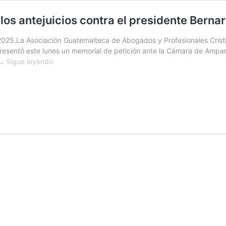
los antejuicios contra el presidente Berna
2025.La Asociación Guatemalteca de Abogados y Profesionales Crist
, presentó este lunes un memorial de petición ante la Cámara de Ampar
APC
 …
Sigue leyendo
exige
transparencia
y
celeridad
en
los
antejuicios
contra
el
presidente
Bernardo
Arévalo