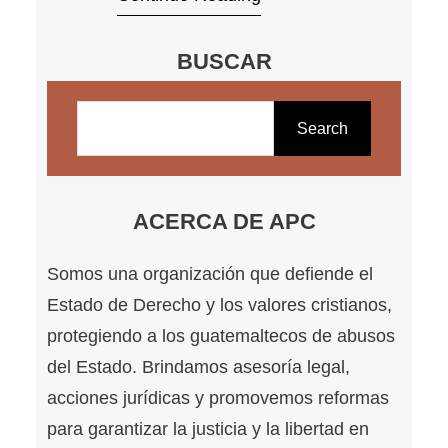
Egresos del Estado para el
BUSCAR
ejercicio fiscal 2026, aprobado por
el Congreso de la República
B
mediante el Decreto 27-2025. Esta
u
Search
decisión no surge de manera
s
espontánea. Es el resultado directo
c
de una acción…
a
ACERCA DE APC
r
Somos una organización que defiende el
Estado de Derecho y los valores cristianos,
protegiendo a los guatemaltecos de abusos
del Estado. Brindamos asesoría legal,
acciones jurídicas y promovemos reformas
para garantizar la justicia y la libertad en