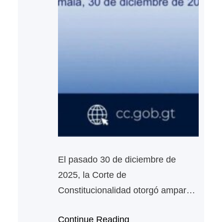
El pasado 30 de diciembre de
2025, la Corte de
Constitucionalidad otorgó amparo
provisional y suspendió el
Continue Reading
Presupuesto General de Ingresos y