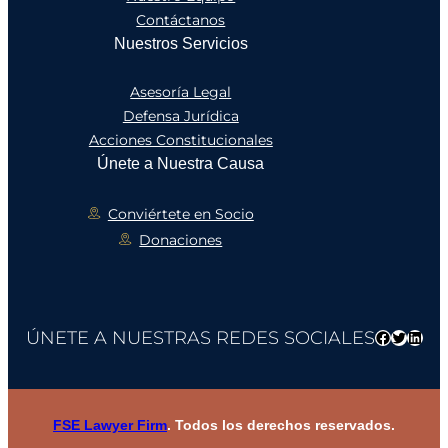
Contáctanos
Nuestros Servicios
Asesoría Legal
Defensa Jurídica
Acciones Constitucionales
Únete a Nuestra Causa
Conviértete en Socio
Donaciones
ÚNETE A NUESTRAS REDES SOCIALES
Faceboo
Twitter
Link
FSE Lawyer Firm
. Todos los derechos reservados.