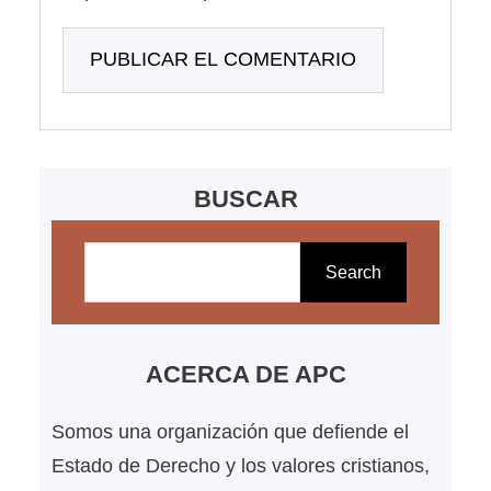
BUSCAR
B
u
Search
s
c
a
ACERCA DE APC
r
Somos una organización que defiende el
Estado de Derecho y los valores cristianos,